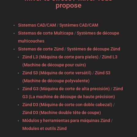
propose
Sistemas CAD/CAM
/
Systèmes CAD/CAM
Sistemas de corte Multicapa
/
Systèmes de découpe
multicouches
Sistemas de corte Zünd
/
Systèmes de découpe Zünd
Zünd L3 (Máquina de corte para pieles)
/
Zünd L3
(Machine de découpe pour cuirs)
Zünd S3 (Máquina de corte versátil)
/
Zünd S3
(Machine de découpe polyvalente)
Zünd G3 (Máquina de corte de alta precisión)
/
Zünd
G3 (La machine de découpe de haute précision)
Zünd D3 (Máquina de corte con doble cabezal)
/
Zünd D3 (Machine double tête de coupe)
Módulos y herramientas para máquinas Zünd
/
Modules et outils Zünd