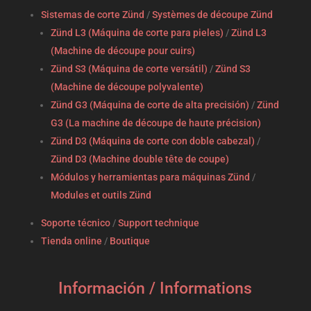
Sistemas de corte Zünd
/
Systèmes de découpe Zünd
Zünd L3 (Máquina de corte para pieles)
/
Zünd L3
(Machine de découpe pour cuirs)
Zünd S3 (Máquina de corte versátil)
/
Zünd S3
(Machine de découpe polyvalente)
Zünd G3 (Máquina de corte de alta precisión)
/
Zünd
G3 (La machine de découpe de haute précision)
Zünd D3 (Máquina de corte con doble cabezal)
/
Zünd D3 (Machine double tête de coupe)
Módulos y herramientas para máquinas Zünd
/
Modules et outils Zünd
Soporte técnico
/
Support technique
Tienda online
/
Boutique
Información / Informations