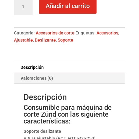
Soporte
Añadir al carrito
deslizante
-
altura
ajustable
Categoría:
Accesorios de corte
Etiquetas:
Accesorios
,
Consumible
Ajustable
,
Deslizante
,
Soporte
Zund
cantidad
Descripción
Valoraciones (0)
Descripción
Consumible para máquina de
corte Zünd con las siguiente
características:
Soporte deslizante
Altura ajustable (POT, EOT, EOT-250)