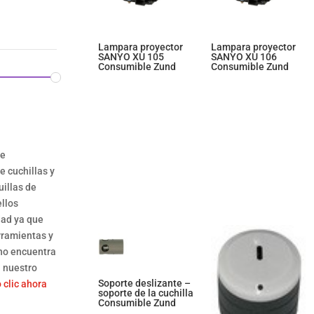
Lampara proyector
Lampara proyector
SANYO XU 105
SANYO XU 106
Consumible Zund
Consumible Zund
te
 cuchillas y
uillas de
llos
dad ya que
rramientas y
 no encuentra
n nuestro
Soporte deslizante –
 clic ahora
soporte de la cuchilla
Consumible Zund