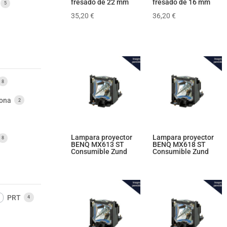
fresado de 22 mm
fresado de 16 mm
5
35,20
€
36,20
€
8
ona
2
Lampara proyector
Lampara proyector
8
BENQ MX613 ST
BENQ MX618 ST
Consumible Zund
Consumible Zund
PRT
4