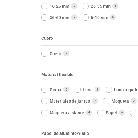
16-25 mm
26-35 mm
2
5
36-60 mm
6-10 mm
2
6
Cuero
Cuero
9
Material flexible
Goma
Lona
Lona alquit
9
1
Materiales de juntas
Moqueta
2
2
Moqueta aislante
Papel
4
6
Papel de aluminio/vinilo