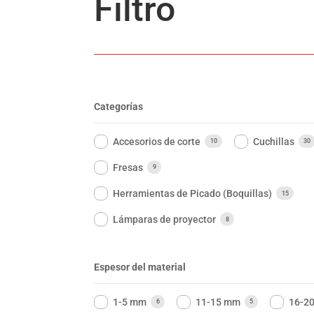
Filtro
Categorías
Accesorios de corte
Cuchillas
10
30
Fresas
9
Herramientas de Picado (Boquillas)
15
Lámparas de proyector
8
Espesor del material
1-5 mm
11-15 mm
16-2
6
5