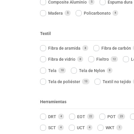
Composite Aluminio
Espuma dura
5
Madera
Policarbonato
5
4
Textil
Fibra de aramida
Fibra de carbón
8
Fibra de vidrio
Fieltro
L
8
12
Tela
Tela de Nylon
10
8
Tela de poliéster
Textil no tejido
13
Herramientas
DRT
EOT
POT
4
22
23
SCT
UCT
WKT
4
4
1