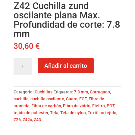
Z42 Cuchilla zund
oscilante plana Max.
Profundidad de corte: 7.8
mm
30,60
€
Z42
Añadir al carrito
Cuchilla
zund
oscilante
plana
Categoría:
Cuchillas
Etiquetas:
7.8 mm
,
Corrugado
,
Max.
cuchilla
,
cuchilla oscilante
,
Cuero
,
EOT
,
Fibra de
Profundidad
aramida
,
Fibra de carbón
,
Fibra de vidrio
,
Fieltro
,
POT
,
de
tejido de poliester
,
Tela
,
Tela de nylon
,
Textil no tejido
,
corte:
Z26
,
Z42c
,
Z43
7.8
mm