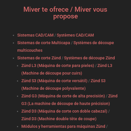
Miver te ofrece / Miver vous
propose
Sistemas CAD/CAM
/
Systèmes CAD/CAM
Sistemas de corte Multicapa
/
Systèmes de découpe
multicouches
Sistemas de corte Zünd
/
Systèmes de découpe Zünd
Zünd L3 (Máquina de corte para pieles)
/
Zünd L3
(Machine de découpe pour cuirs)
Zünd S3 (Máquina de corte versátil)
/
Zünd S3
(Machine de découpe polyvalente)
Zünd G3 (Máquina de corte de alta precisión)
/
Zünd
G3 (La machine de découpe de haute précision)
Zünd D3 (Máquina de corte con doble cabezal)
/
Zünd D3 (Machine double tête de coupe)
Módulos y herramientas para máquinas Zünd
/