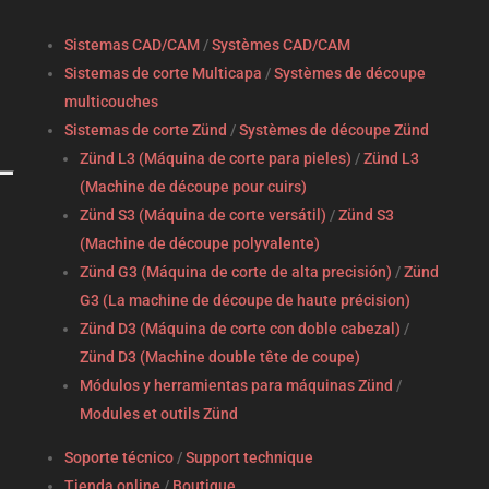
Sistemas CAD/CAM
/
Systèmes CAD/CAM
Sistemas de corte Multicapa
/
Systèmes de découpe
multicouches
Sistemas de corte Zünd
/
Systèmes de découpe Zünd
Zünd L3 (Máquina de corte para pieles)
/
Zünd L3
(Machine de découpe pour cuirs)
Zünd S3 (Máquina de corte versátil)
/
Zünd S3
(Machine de découpe polyvalente)
Zünd G3 (Máquina de corte de alta precisión)
/
Zünd
G3 (La machine de découpe de haute précision)
Zünd D3 (Máquina de corte con doble cabezal)
/
Zünd D3 (Machine double tête de coupe)
Módulos y herramientas para máquinas Zünd
/
Modules et outils Zünd
Soporte técnico
/
Support technique
Tienda online
/
Boutique