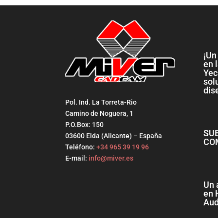
¡Un
en 
Yec
sol
dis
Pol. Ind. La Torreta-Rio
Camino de Noguera, 1
P.O.Box: 150
SU
03600 Elda (Alicante) – España
CO
Teléfono:
+34 965 39 19 96
E-mail:
info@miver.es
Un 
en 
Aud