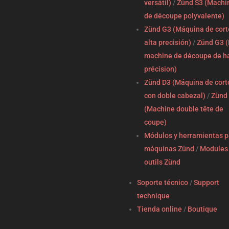
versátil)
/
Zünd S3 (Machi
de découpe polyvalente)
Zünd G3 (Máquina de cort
alta precisión)
/
Zünd G3 (
machine de découpe de h
précision)
Zünd D3 (Máquina de cort
con doble cabezal)
/
Zünd
(Machine double tête de
coupe)
Módulos y herramientas p
máquinas Zünd
/
Modules 
outils Zünd
Soporte técnico
/
Support
technique
Tienda online
/
Boutique