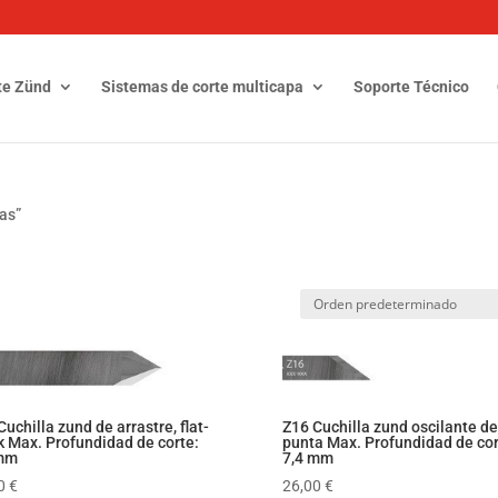
te Zünd
Sistemas de corte multicapa
Soporte Técnico
as”
Cuchilla zund de arrastre, flat-
Z16 Cuchilla zund oscilante de
k Max. Profundidad de corte:
punta Max. Profundidad de cor
 mm
7,4 mm
60
€
26,00
€