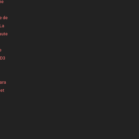
ne
e de
La
aute
e
 D3
ara
et