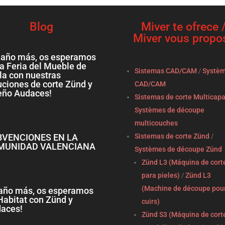
Blog
Miver te ofrece 
Miver vous propo
 año más, os esperamos
la Feria del Mueble de
Sistemas CAD/CAM
/
Systè
la con nuestras
uciones de corte Zünd y
CAD/CAM
eño Audaces!
Sistemas de corte Multicap
Systèmes de découpe
multicouches
BVENCIONES EN LA
Sistemas de corte Zünd
/
MUNIDAD VALENCIANA
Systèmes de découpe Zünd
Zünd L3 (Máquina de cort
para pieles)
/
Zünd L3
(Machine de découpe pou
año más, os esperamos
Habitat con Zünd y
cuirs)
aces!
Zünd S3 (Máquina de cort