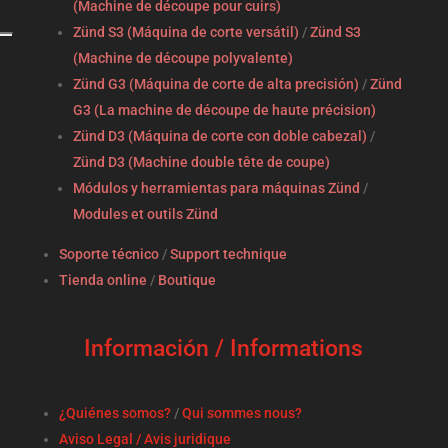
(Machine de découpe pour cuirs)
Zünd S3 (Máquina de corte versátil)
/
Zünd S3
(Machine de découpe polyvalente)
Zünd G3 (Máquina de corte de alta precisión)
/
Zünd
G3 (La machine de découpe de haute précision)
Zünd D3 (Máquina de corte con doble cabezal)
/
Zünd D3 (Machine double tête de coupe)
Módulos y herramientas para máquinas Zünd
/
Modules et outils Zünd
Soporte técnico
/
Support technique
Tienda online
/
Boutique
Información / Informations
¿Quiénes somos?
/
Qui sommes nous?
Aviso Legal / Avis juridique