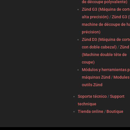
de découpe polyvalente)
Zünd G3 (Máquina de cort
alta precisión)
/
Zünd G3 (
machine de découpe de h
précision)
Zünd D3 (Máquina de cort
con doble cabezal)
/
Zünd
(Machine double tête de
coupe)
Módulos y herramientas p
máquinas Zünd
/
Modules 
outils Zünd
Soporte técnico
/
Support
technique
Tienda online
/
Boutique