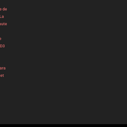
e de
La
aute
e
 D3
ara
et