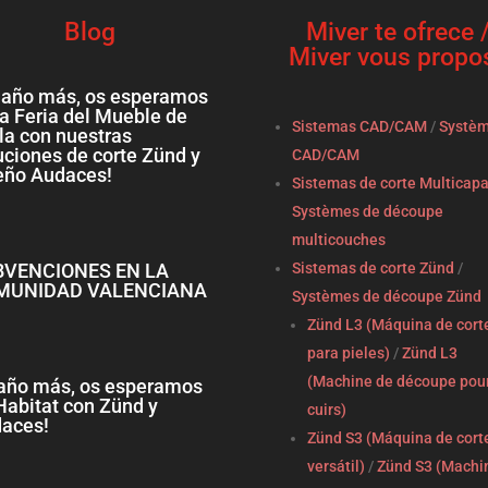
Blog
Miver te ofrece 
Miver vous propo
 año más, os esperamos
la Feria del Mueble de
Sistemas CAD/CAM
/
Systè
la con nuestras
uciones de corte Zünd y
CAD/CAM
eño Audaces!
Sistemas de corte Multicap
Systèmes de découpe
multicouches
BVENCIONES EN LA
Sistemas de corte Zünd
/
MUNIDAD VALENCIANA
Systèmes de découpe Zünd
Zünd L3 (Máquina de cort
para pieles)
/
Zünd L3
(Machine de découpe pou
año más, os esperamos
Habitat con Zünd y
cuirs)
aces!
Zünd S3 (Máquina de cort
versátil)
/
Zünd S3 (Machi