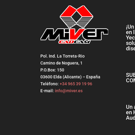
¡Un
en 
Yec
sol
dis
Pol. Ind. La Torreta-Rio
Camino de Noguera, 1
P.O.Box: 150
SU
03600 Elda (Alicante) – España
CO
Teléfono:
+34 965 39 19 96
E-mail:
info@miver.es
Un 
en 
Aud