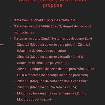
propose
Sistemas CAD/CAM
/
Systèmes CAD/CAM
Sistemas de corte Multicapa
/
Systèmes de découpe
multicouches
Sistemas de corte Zünd
/
Systèmes de découpe Zünd
Zünd L3 (Máquina de corte para pieles)
/
Zünd L3
(Machine de découpe pour cuirs)
Zünd S3 (Máquina de corte versátil)
/
Zünd S3
(Machine de découpe polyvalente)
Zünd G3 (Máquina de corte de alta precisión)
/
Zünd
G3 (La machine de découpe de haute précision)
Zünd D3 (Máquina de corte con doble cabezal)
/
Zünd D3 (Machine double tête de coupe)
Módulos y herramientas para máquinas Zünd
/
Modules et outils Zünd