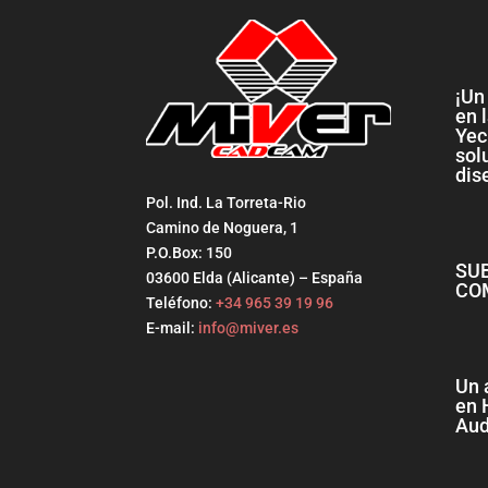
¡Un
en 
Yec
sol
dis
Pol. Ind. La Torreta-Rio
Camino de Noguera, 1
P.O.Box: 150
SU
03600 Elda (Alicante) – España
CO
Teléfono:
+34 965 39 19 96
E-mail:
info@miver.es
Un 
en 
Aud