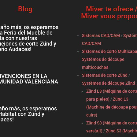
Blog
Miver te ofrece 
Miver vous propo
 año más, os esperamos
la Feria del Mueble de
Sistemas CAD/CAM
/
Systè
la con nuestras
uciones de corte Zünd y
CAD/CAM
eño Audaces!
Sistemas de corte Multicap
Systèmes de découpe
multicouches
BVENCIONES EN LA
Sistemas de corte Zünd
/
MUNIDAD VALENCIANA
Systèmes de découpe Zünd
Zünd L3 (Máquina de cort
para pieles)
/
Zünd L3
(Machine de découpe pou
año más, os esperamos
Habitat con Zünd y
cuirs)
aces!
Zünd S3 (Máquina de cort
versátil)
/
Zünd S3 (Machi