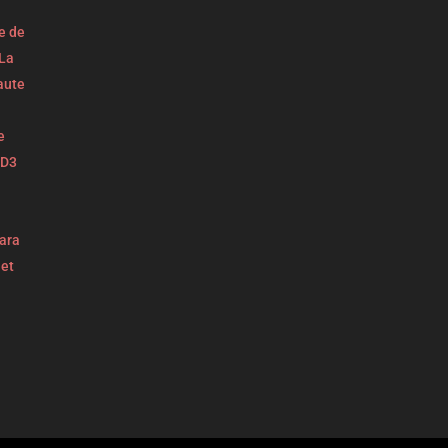
e de
La
aute
e
 D3
ara
et