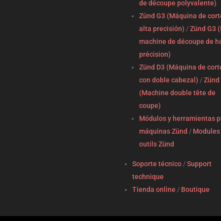
de découpe polyvalente)
Zünd G3 (Máquina de cort
alta precisión)
/
Zünd G3 (
machine de découpe de h
précision)
Zünd D3 (Máquina de cort
con doble cabezal)
/
Zünd
(Machine double tête de
coupe)
Módulos y herramientas p
máquinas Zünd
/
Modules 
outils Zünd
Soporte técnico
/
Support
technique
Tienda online
/
Boutique